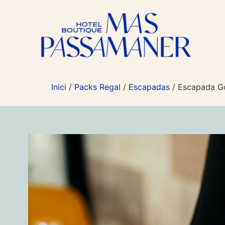
Inici
/
Packs Regal
/
Escapadas
/ Escapada G