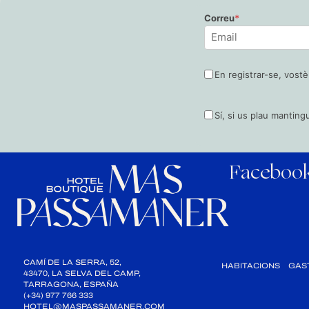
Correu
*
En registrar-se, vost
Sí, si us plau manting
Faceboo
CAMÍ DE LA SERRA, 52,
HABITACIONS
GAS
43470, LA SELVA DEL CAMP,
TARRAGONA, ESPAÑA
(+34) 977 766 333
HOTEL@MASPASSAMANER.COM