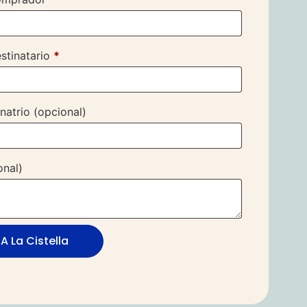
stinatario
*
inatrio
(opcional)
onal)
A La Cistella