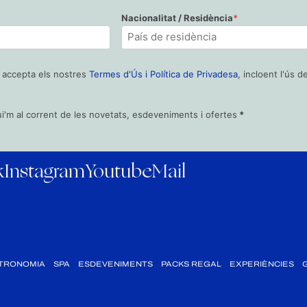
Nacionalitat / Residència
*
è accepta els nostres
Termes d'Ús i Política de Privadesa
, incloent l'ús 
ui'm al corrent de les novetats, esdeveniments i ofertes
*
k
Instagram
Youtube
Mail
TRONOMIA
SPA
ESDEVENIMENTS
PACKS REGAL
EXPERIÈNCIES