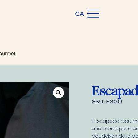
ES
CA
EN
ourmet
Escapad
SKU: ESGO
L’Escapada Gourme
una oferta per a a
gaudeixen de la b